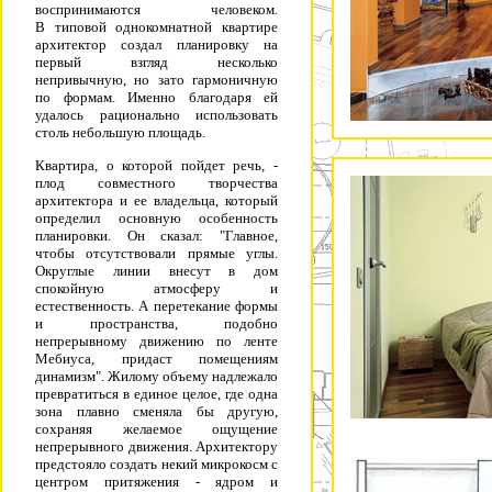
воспринимаются человеком.
В типовой однокомнатной квартире
архитектор создал планировку на
первый взгляд несколько
непривычную, но зато гармоничную
по формам. Именно благодаря ей
удалось рационально использовать
столь небольшую площадь.
Квартира, о которой пойдет речь, -
плод совместного творчества
архитектора и ее владельца, который
определил основную особенность
планировки. Он сказал: "Главное,
чтобы отсутствовали прямые углы.
Округлые линии внесут в дом
спокойную атмосферу и
естественность. А перетекание формы
и пространства, подобно
непрерывному движению по ленте
Мебиуса, придаст помещениям
динамизм". Жилому объему надлежало
превратиться в единое целое, где одна
зона плавно сменяла бы другую,
сохраняя желаемое ощущение
непрерывного движения. Архитектору
предстояло создать некий микрокосм с
центром притяжения - ядром и